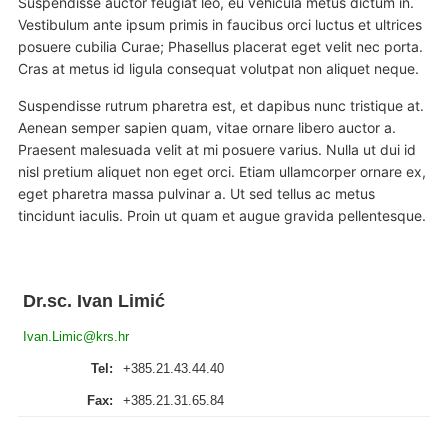
Suspendisse auctor feugiat leo, eu vehicula metus dictum in.
Vestibulum ante ipsum primis in faucibus orci luctus et ultrices
posuere cubilia Curae; Phasellus placerat eget velit nec porta.
Cras at metus id ligula consequat volutpat non aliquet neque.
Suspendisse rutrum pharetra est, et dapibus nunc tristique at.
Aenean semper sapien quam, vitae ornare libero auctor a.
Praesent malesuada velit at mi posuere varius. Nulla ut dui id
nisl pretium aliquet non eget orci. Etiam ullamcorper ornare ex,
eget pharetra massa pulvinar a. Ut sed tellus ac metus
tincidunt iaculis. Proin ut quam et augue gravida pellentesque.
Dr.sc. Ivan Limić
Ivan.Limic@krs.hr
Tel:
+385.21.43.44.40
Fax:
+385.21.31.65.84